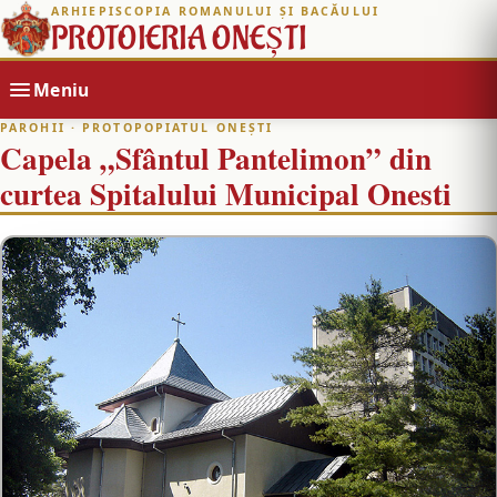
ARHIEPISCOPIA ROMANULUI ȘI BACĂULUI
PROTOIERIA ONEȘTI
Meniu
PAROHII
· PROTOPOPIATUL ONEȘTI
Capela „Sfântul Pantelimon” din
curtea Spitalului Municipal Onesti