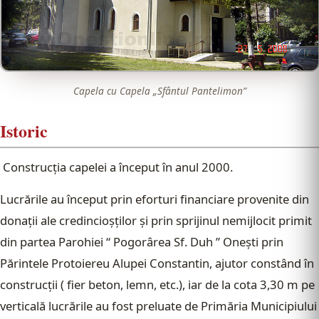
Capela cu Capela „Sfântul Pantelimon”
Istoric
Construcţia capelei a început în anul 2000.
Lucrările au început prin eforturi financiare provenite din
donaţii ale credincioşţilor şi prin sprijinul nemijlocit primit
din partea Parohiei “ Pogorârea Sf. Duh ” Oneşti prin
Părintele Protoiereu Alupei Constantin, ajutor constând în
construcţii ( fier beton, lemn, etc.), iar de la cota 3,30 m pe
verticală lucrările au fost preluate de Primăria Municipiului