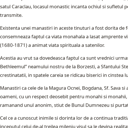
satul Caraclau, locasul monastic incanta ochiul si sufletul pe
transmite.
Existenta unei manastiri in aceste tinuturi a fost dorita de f
consemneaza faptul ca viata monahala a lasat amprente vii 
(1680-1871) a animat viata spirituala a satenilor.
Acestia au vrut sa dovedeasca faptul ca sunt vrednici urmasi
Bethleemul” neamului nostru de la Borzesti, a Sfantului St
crestinatatii, in spatele careia se ridicau biserici in cinstea 
Manastiri ca cele de la Magura Ocnei, Bogdana, Sf. Sava si al
oameni, cu un respect deosebit pentru monahi si monahii, pe
ramanand unul anonim, stiut de Bunul Dumnezeu si purtat in
Cel ce a cunoscut inimile si dorinta lor de a continua tradi
inceputul celui de-al treilea mileniu visul sa le devina real