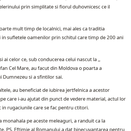
lerinului prin simplitate si fiorul duhovnicesc ce il
oarte mult timp de localnici, mai ales ca traditia
in sufletele oamenilor prin schitul care timp de 200 ani
 ai celor ce, sub conducerea celui nascut la ,,
efan Cel Mare, au facut din Moldova o poarta a
lui Dumnezeu si a sfintilor sai.
tele, au beneficiat de iubirea jertfelnica a acestor
 care i-au ajutat din punct de vedere material, actul lor
 rugaciunile care se fac pentru ctitori.
tia monahala pe aceste meleaguri, a randuit ca la
itate. PS. Eftimie al Romanului a dat binecuvantarea pentru