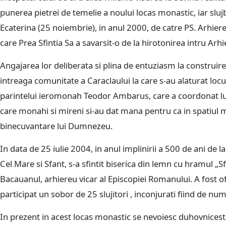
punerea pietrei de temelie a noului locas monastic, iar slujb
Ecaterina (25 noiembrie), in anul 2000, de catre PS. Arhie
care Prea Sfintia Sa a savarsit-o de la hirotonirea intru Arh
Angajarea lor deliberata si plina de entuziasm la construire
intreaga comunitate a Caraclaului la care s-au alaturat locui
parintelui ieromonah Teodor Ambarus, care a coordonat lucr
care monahi si mireni si-au dat mana pentru ca in spatiul 
binecuvantare lui Dumnezeu.
In data de 25 iulie 2004, in anul implinirii a 500 de ani de 
Cel Mare si Sfant, s-a sfintit biserica din lemn cu hramul „S
Bacauanul, arhiereu vicar al Episcopiei Romanului. A fost of
participat un sobor de 25 slujitori , inconjurati fiind de num
In prezent in acest locas monastic se nevoiesc duhovniceste