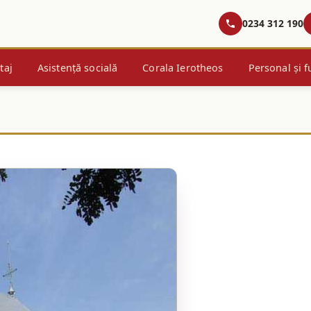
0234 312 190
taj
Asistență socială
Corala Ierotheos
Personal și f