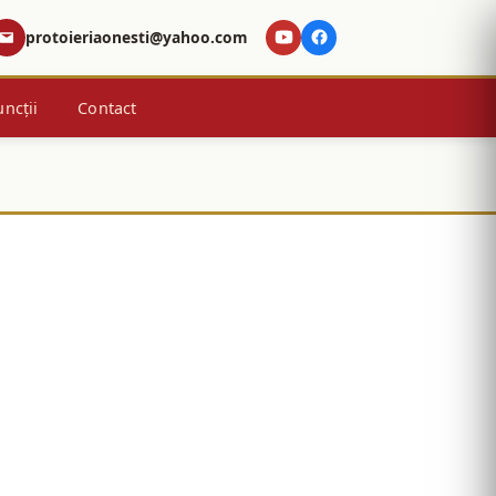
protoieriaonesti@yahoo.com
uncții
Contact