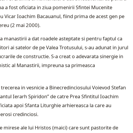
a a fost oficiata in ziua pomenirii Sfintei Mucenite
reu Vicar Ioachim Bacauanul, fiind prima de acest gen pe
iereu (2 mai 2000).
a manastirii a dat roadele asteptate si pentru faptul ca
tori ai satelor de pe Valea Trotusului, s-au adunat in jurul
arile de constructie. S-a creat o adevarata sinergie in
mistic al Manastirii, impreuna sa primeasca
la trecerea in vesnicie a Binecredinciosului Voievod Stefan
fantul Ierarh Spiridon” de catre Prea Sfintitul Ioachim
iciata apoi Sfanta Liturghie arhiereasca la care au
erosi credinciosi.
 mirese ale lui Hristos (maici) care sunt pastorite de