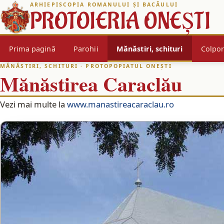
ARHIEPISCOPIA ROMANULUI ȘI BACĂULUI
PROTOIERIA ONEȘTI
Prima pagină
Parohii
Mănăstiri, schituri
Colpor
MĂNĂSTIRI, SCHITURI
· PROTOPOPIATUL ONEȘTI
Mănăstirea Caraclău
Vezi mai multe la
www.manastireacaraclau.ro