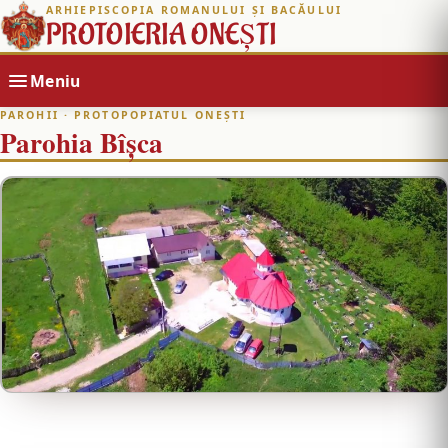
ARHIEPISCOPIA ROMANULUI ȘI BACĂULUI
PROTOIERIA ONEȘTI
Meniu
PAROHII
· PROTOPOPIATUL ONEȘTI
Parohia Bîșca