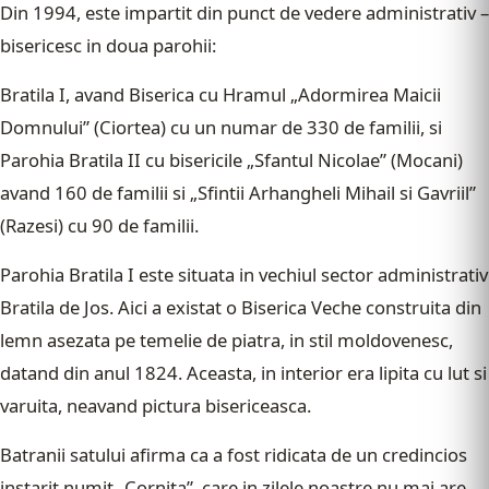
Din 1994, este impartit din punct de vedere administrativ –
bisericesc in doua parohii:
Bratila I, avand Biserica cu Hramul „Adormirea Maicii
Domnului” (Ciortea) cu un numar de 330 de familii, si
Parohia Bratila II cu bisericile „Sfantul Nicolae” (Mocani)
avand 160 de familii si „Sfintii Arhangheli Mihail si Gavriil”
(Razesi) cu 90 de familii.
Parohia Bratila I este situata in vechiul sector administrativ
Bratila de Jos. Aici a existat o Biserica Veche construita din
lemn asezata pe temelie de piatra, in stil moldovenesc,
datand din anul 1824. Aceasta, in interior era lipita cu lut si
varuita, neavand pictura bisericeasca.
Batranii satului afirma ca a fost ridicata de un credincios
instarit numit „Cornita”, care in zilele noastre nu mai are