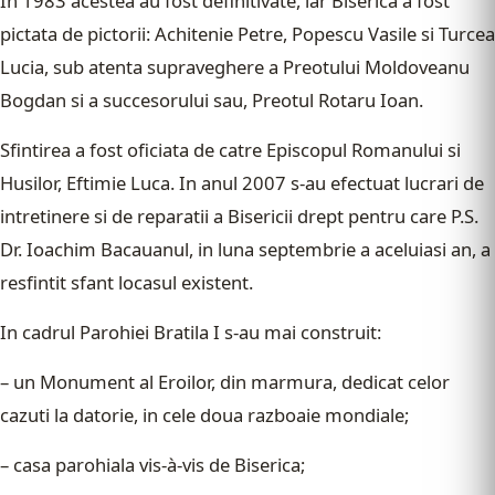
In 1983 acestea au fost definitivate, iar Biserica a fost
pictata de pictorii: Achitenie Petre, Popescu Vasile si Turcea
Lucia, sub atenta supraveghere a Preotului Moldoveanu
Bogdan si a succesorului sau, Preotul Rotaru Ioan.
Sfintirea a fost oficiata de catre Episcopul Romanului si
Husilor, Eftimie Luca. In anul 2007 s-au efectuat lucrari de
intretinere si de reparatii a Bisericii drept pentru care P.S.
Dr. Ioachim Bacauanul, in luna septembrie a aceluiasi an, a
resfintit sfant locasul existent.
In cadrul Parohiei Bratila I s-au mai construit:
– un Monument al Eroilor, din marmura, dedicat celor
cazuti la datorie, in cele doua razboaie mondiale;
– casa parohiala vis-à-vis de Biserica;