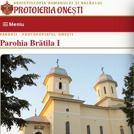
ARHIEPISCOPIA ROMANULUI ȘI BACĂULUI
PROTOIERIA ONEȘTI
Meniu
PAROHII
· PROTOPOPIATUL ONEȘTI
Parohia Brătila I