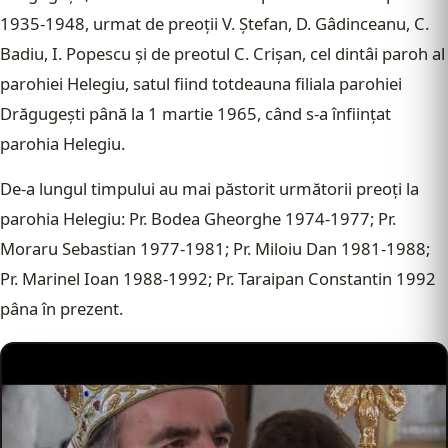
1935-1948, urmat de preoţii V. Ştefan, D. Gâdinceanu, C.
Badiu, I. Popescu şi de preotul C. Crişan, cel dintâi paroh al
parohiei Helegiu, satul fiind totdeauna filiala parohiei
Drăgugeşti până la 1 martie 1965, când s-a înfiinţat
parohia Helegiu.
De-a lungul timpului au mai păstorit următorii preoţi la
parohia Helegiu: Pr. Bodea Gheorghe 1974-1977; Pr.
Moraru Sebastian 1977-1981; Pr. Miloiu Dan 1981-1988;
Pr. Marinel Ioan 1988-1992; Pr. Taraipan Constantin 1992
pâna în prezent.