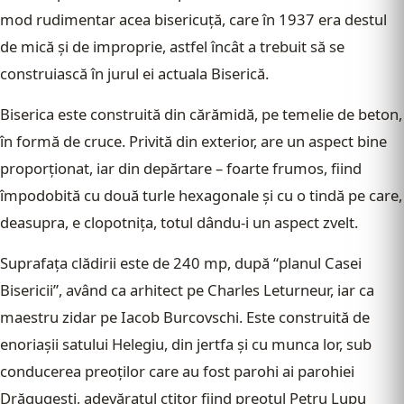
mod rudimentar acea bisericuţă, care în 1937 era destul
de mică şi de improprie, astfel încât a trebuit să se
construiască în jurul ei actuala Biserică.
Biserica este construită din cărămidă, pe temelie de beton,
în formă de cruce. Privită din exterior, are un aspect bine
proporţionat, iar din depărtare – foarte frumos, fiind
împodobită cu două turle hexagonale şi cu o tindă pe care,
deasupra, e clopotniţa, totul dându-i un aspect zvelt.
Suprafaţa clădirii este de 240 mp, după “planul Casei
Bisericii”, având ca arhitect pe Charles Leturneur, iar ca
maestru zidar pe Iacob Burcovschi. Este construită de
enoriaşii satului Helegiu, din jertfa şi cu munca lor, sub
conducerea preoţilor care au fost parohi ai parohiei
Drăgugeşti, adevăratul ctitor fiind preotul Petru Lupu