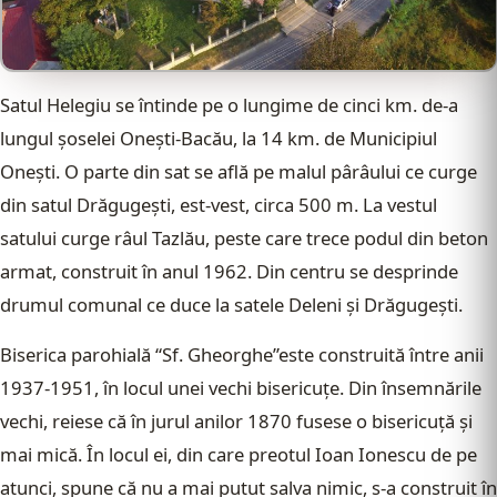
Satul Helegiu se întinde pe o lungime de cinci km. de-a
lungul şoselei Oneşti-Bacău, la 14 km. de Municipiul
Oneşti. O parte din sat se află pe malul pârâului ce curge
din satul Drăgugeşti, est-vest, circa 500 m. La vestul
satului curge râul Tazlău, peste care trece podul din beton
armat, construit în anul 1962. Din centru se desprinde
drumul comunal ce duce la satele Deleni şi Drăgugeşti.
Biserica parohială “Sf. Gheorghe”este construită între anii
1937-1951, în locul unei vechi bisericuţe. Din însemnările
vechi, reiese că în jurul anilor 1870 fusese o bisericuţă şi
mai mică. În locul ei, din care preotul Ioan Ionescu de pe
atunci, spune că nu a mai putut salva nimic, s-a construit în