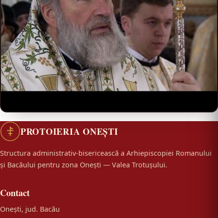
PROTOIERIA ONEȘTI
Structura administrativ-bisericească a Arhiepiscopiei Romanului
și Bacăului pentru zona Onești — Valea Trotușului.
Contact
Onești, jud. Bacău