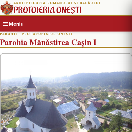
ARHIEPISCOPIA ROMANULUI ȘI BACĂULUI
PROTOIERIA ONEȘTI
Meniu
PAROHII
· PROTOPOPIATUL ONEȘTI
Parohia Mănăstirea Caşin I