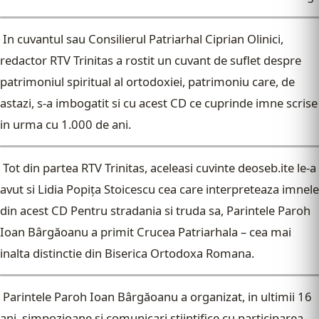
In cuvantul sau Consilierul Patriarhal Ciprian Olinici,
redactor RTV Trinitas a rostit un cuvant de suflet despre
patrimoniul spiritual al ortodoxiei, patrimoniu care, de
astazi, s-a imbogatit si cu acest CD ce cuprinde imne scrise
in urma cu 1.000 de ani.
Tot din partea RTV Trinitas, aceleasi cuvinte deoseb.ite le-a
avut si Lidia Popița Stoicescu cea care interpreteaza imnele
din acest CD Pentru stradania si truda sa, Parintele Paroh
Ioan Bârgăoanu a primit Crucea Patriarhala – cea mai
inalta distinctie din Biserica Ortodoxa Romana.
Parintele Paroh Ioan Bârgăoanu a organizat, in ultimii 16
ani, simpozioane si comunicari stiintifice cu participarea