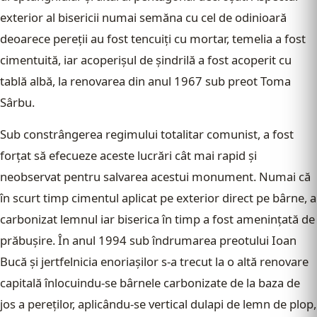
exterior al bisericii numai semăna cu cel de odinioară
deoarece pereţii au fost tencuiţi cu mortar, temelia a fost
cimentuită, iar acoperişul de şindrilă a fost acoperit cu
tablă albă, la renovarea din anul 1967 sub preot Toma
Sârbu.
Sub constrângerea regimului totalitar comunist, a fost
forţat să efecueze aceste lucrări cât mai rapid şi
neobservat pentru salvarea acestui monument. Numai că
în scurt timp cimentul aplicat pe exterior direct pe bârne, a
carbonizat lemnul iar biserica în timp a fost ameninţată de
prăbuşire. În anul 1994 sub îndrumarea preotului Ioan
Bucă şi jertfelnicia enoriaşilor s-a trecut la o altă renovare
capitală înlocuindu-se bârnele carbonizate de la baza de
jos a pereţilor, aplicându-se vertical dulapi de lemn de plop,