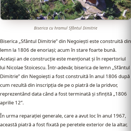
Biserica cu hramul Sfântul Dimitrie
Biserica „Sfântul Dimitrie” din Negoieşti este construită din
lemn la 1806 de enoriaşi; acum în stare foarte bună.
Acelaşi an de construcţie este menţionat şi în repertoriul
lui Nicolae Stoicescu. Într-adevăr, biserica de lemn „Sfântul
Dimitrie” din Negoieşti a fost construită în anul 1806 după
cum rezultă din inscripţia de pe o piatră de la pridvor,
reprezentând data când a fost terminată şi sfinţită „1806
aprilie 12”.
În urma reparaţiei generale, care a avut loc în anul 1967,
această piatră a fost fixată pe peretele exterior de la altar,