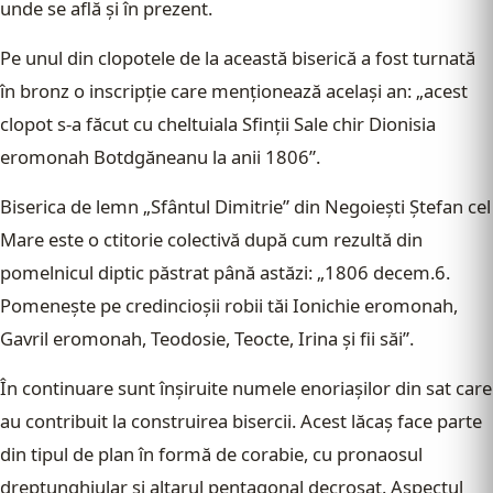
unde se află şi în prezent.
Pe unul din clopotele de la această biserică a fost turnată
în bronz o inscripţie care menţionează acelaşi an: „acest
clopot s-a făcut cu cheltuiala Sfinţii Sale chir Dionisia
eromonah Botdgăneanu la anii 1806”.
Biserica de lemn „Sfântul Dimitrie” din Negoieşti Ştefan cel
Mare este o ctitorie colectivă după cum rezultă din
pomelnicul diptic păstrat până astăzi: „1806 decem.6.
Pomeneşte pe credincioşii robii tăi Ionichie eromonah,
Gavril eromonah, Teodosie, Teocte, Irina şi fii săi”.
În continuare sunt înşiruite numele enoriaşilor din sat care
au contribuit la construirea bisercii. Acest lăcaş face parte
din tipul de plan în formă de corabie, cu pronaosul
dreptunghiular şi altarul pentagonal decroşat. Aspectul