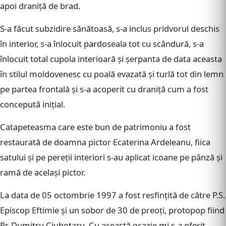
apoi draniţă de brad.
S-a făcut subzidire sănătoasă, s-a inclus pridvorul deschis
în interior, s-a înlocuit pardoseala tot cu scândură, s-a
înlocuit total cupola interioară şi şerpanta de data aceasta
în stilul moldovenesc cu poală evazată şi turlă tot din lemn
pe partea frontală şi s-a acoperit cu draniţă cum a fost
concepută iniţial.
Catapeteasma care este bun de patrimoniu a fost
restaurată de doamna pictor Ecaterina Ardeleanu, fiica
satului şi pe pereţii interiori s-au aplicat icoane pe pânză şi
ramă de acelaşi pictor.
La data de 05 octombrie 1997 a fost resfinţită de către P.S.
Episcop Eftimie şi un sobor de 30 de preoţi, protopop fiind
Pr. Dumitru Ciubotaru. Cu această ocazie mi s-a oferit