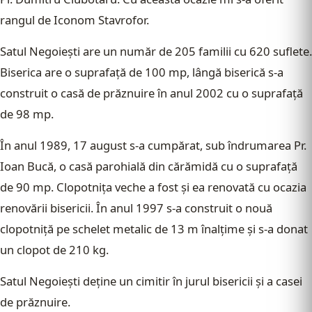
rangul de Iconom Stavrofor.
Satul Negoieşti are un număr de 205 familii cu 620 suflete.
Biserica are o suprafaţă de 100 mp, lângă biserică s-a
construit o casă de prăznuire în anul 2002 cu o suprafaţă
de 98 mp.
În anul 1989, 17 august s-a cumpărat, sub îndrumarea Pr.
Ioan Bucă, o casă parohială din cărămidă cu o suprafaţă
de 90 mp. Clopotniţa veche a fost şi ea renovată cu ocazia
renovării bisericii. În anul 1997 s-a construit o nouă
clopotniţă pe schelet metalic de 13 m înalţime şi s-a donat
un clopot de 210 kg.
Satul Negoieşti deţine un cimitir în jurul bisericii şi a casei
de prăznuire.