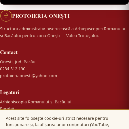
PROTOIERIA ONEȘTI
Structura administrativ-bisericească a Arhiepiscopiei Romanului
și Bacăului pentru zona Onești — Valea Trotușului.
Contact
Onești, jud. Bacău
0234 312 190
protoieriaonesti@yahoo.com
Legături
Arhiepiscopia Romanului și Bacăului
Parohii
Mănăstiri
Acest site folosește cookie-uri strict necesare pentru
Colportaj
funcționare și, la afișarea unor conținuturi (YouTube,