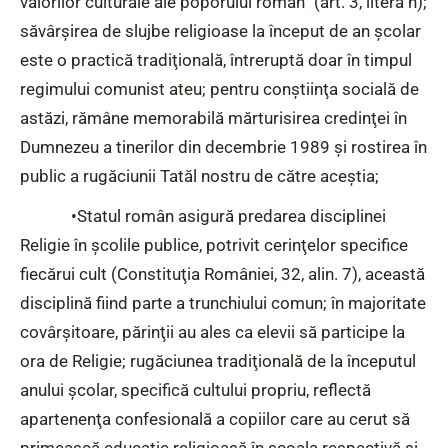
valorilor culturale ale poporului român” (art. 3, litera h);
săvârşirea de slujbe religioase la început de an şcolar
este o practică tradiţională, întreruptă doar în timpul
regimului comunist ateu; pentru conştiinţa socială de
astăzi, rămâne memorabilă mărturisirea credinţei în
Dumnezeu a tinerilor din decembrie 1989 şi rostirea în
public a rugăciunii Tatăl nostru de către aceştia;
•Statul român asigură predarea disciplinei
Religie în şcolile publice, potrivit cerinţelor specifice
fiecărui cult (Constituţia României, 32, alin. 7), această
disciplină fiind parte a trunchiului comun; în majoritate
covârşitoare, părinţii au ales ca elevii să participe la
ora de Religie; rugăciunea tradiţională de la începutul
anului şcolar, specifică cultului propriu, reflectă
apartenenţa confesională a copiilor care au cerut să