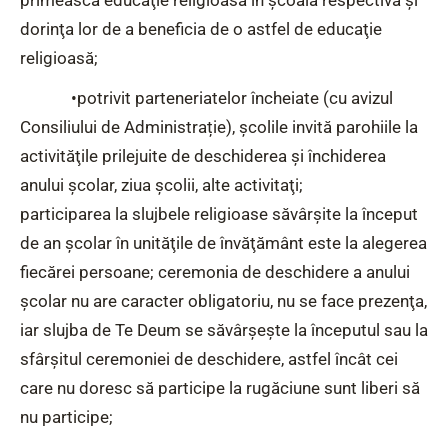
primească educaţie religioasă în şcoala respectivă şi
dorinţa lor de a beneficia de o astfel de educaţie
religioasă;
•potrivit parteneriatelor încheiate (cu avizul
Consiliului de Administrație), şcolile invită parohiile la
activităţile prilejuite de deschiderea şi închiderea
anului şcolar, ziua şcolii, alte activitaţi;
participarea la slujbele religioase săvârşite la început
de an şcolar în unităţile de învăţământ este la alegerea
fiecărei persoane; ceremonia de deschidere a anului
şcolar nu are caracter obligatoriu, nu se face prezenţa,
iar slujba de Te Deum se săvârşeşte la începutul sau la
sfârşitul ceremoniei de deschidere, astfel încât cei
care nu doresc să participe la rugăciune sunt liberi să
nu participe;