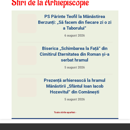
Stiri de la Arhiepiscopie
PS Părinte Teofil la Mănăstirea
Berzunți: „Să facem din fiecare zi o zi
a Taborului”
6 august 2026
Biserica „Schimbarea la Față” din
Cimitirul Eternitatea din Roman și-a
serbat hramul
5 august 2026
Prezență arhierească la hramul
Mănăstirii „Sfântul Ioan Iacob
Hozevitul” din Comănești
5 august 2026
Toate stirile eparhiei ›