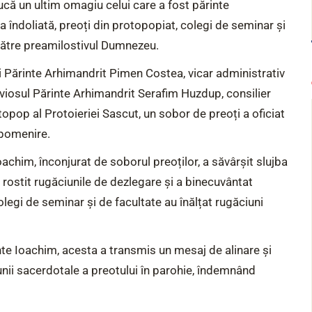
ducă un ultim omagiu celui care a fost părinte
 îndoliată, preoți din protopopiat, colegi de seminar și
 către preamilostivul Dumnezeu.
ui Părinte Arhimandrit Pimen Costea, vicar administrativ
uviosul Părinte Arhimandrit Serafim Huzdup, consilier
opop al Protoieriei Sascut, un sobor de preoți a oficiat
e pomenire.
achim, înconjurat de soborul preoților, a săvârșit slujba
rostit rugăciunile de dezlegare și a binecuvântat
olegi de seminar și de facultate au înălțat rugăciuni
inte Ioachim, acesta a transmis un mesaj de alinare și
iunii sacerdotale a preotului în parohie, îndemnând