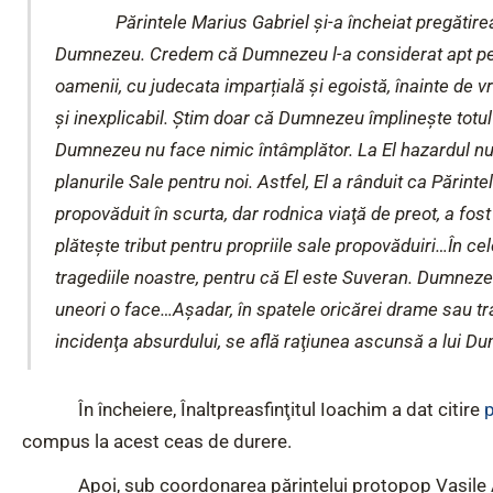
Părintele Marius Gabriel și-a încheiat pregătirea
Dumnezeu. Credem că Dumnezeu l-a considerat apt pent
oamenii, cu judecata imparțială și egoistă, înainte de v
şi inexplicabil. Știm doar că Dumnezeu împlinește totul 
Dumnezeu nu face nimic întâmplător. La El hazardul nu
planurile Sale pentru noi. Astfel, El a rânduit ca Părin
propovăduit în scurta, dar rodnica viaţă de preot, a fos
plăteşte tribut pentru propriile sale propovăduiri…
În ce
tragediile noastre, pentru că El este Suveran. Dumnezeu c
uneori o face…
Aşadar, în spatele oricărei drame sau tra
incidenţa absurdului, se află raţiunea ascunsă a lui D
În încheiere, Înaltpreasfinţitul Ioachim a dat citire
p
compus la acest ceas de durere.
Apoi, sub coordonarea părintelui protopop Vasile A