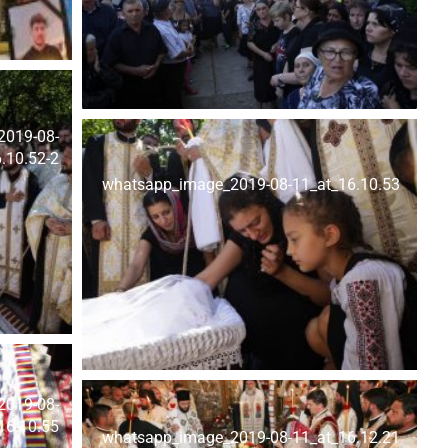
2019-08-
.10.52-2
whatsapp_image_2019-08-11_at_16.10.53
2019-08-
16.10.55
whatsapp_image_2019-08-11_at_16.12.21