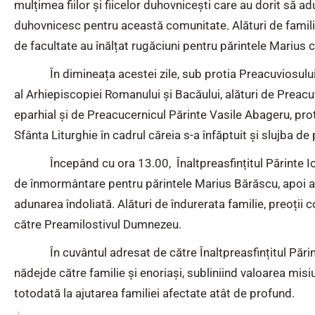
mulțimea fiilor și fiicelor duhovnicești care au dorit să a
duhovnicesc pentru această comunitate. Alături de familia
de facultate au înălțat rugăciuni pentru părintele Marius
În dimineața acestei zile, sub protia Preacuviosul
al Arhiepiscopiei Romanului și Bacăului, alături de Preac
eparhial și de Preacucernicul Părinte Vasile Abageru, prot
Sfânta Liturghie în cadrul căreia s-a înfăptuit și slujba d
Începând cu ora 13.00, Înaltpreasfințitul Părinte Io
de înmormântare pentru părintele Marius Bărăscu, apoi a 
adunarea îndoliată. Alături de îndurerata familie, preoții c
către Preamilostivul Dumnezeu.
În cuvântul adresat de către Înaltpreasfințitul Păr
nădejde către familie și enoriași, subliniind valoarea mis
totodată la ajutarea familiei afectate atât de profund.