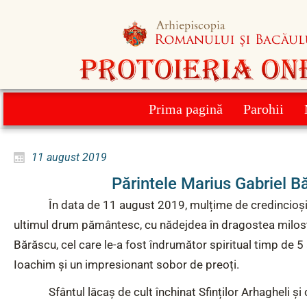
Prima pagină
Parohii
11 august 2019
Părintele Marius Gabriel B
În data de 11 august 2019, mulțime de credincioși
ultimul drum pământesc, cu nădejdea în dragostea milosti
Bărăscu, cel care le-a fost îndrumător spiritual timp de 5
Ioachim și un impresionant sobor de preoți.
Sfântul lăcaș de cult închinat Sfinților Arhagheli și