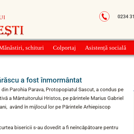
0234
3
Mănăstiri, schituri
Colportaj
Asistență socială
ărăscu a fost înmormântat
 din Parohia Parava, Protopopiatul Sascut, a condus pe
vă a Mântuitorului Hristos, pe părintele Marius Gabriel
 ani, având în mijlocul lor pe Părintele Arhiepiscop
 curtea bisericii s-au dovedit a fi neîncăpătoare pentru