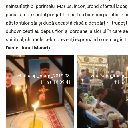
neînsuflețit al părintelui Marius, înconjurând sfântul lăcaș
până la mormântul pregătit în curtea bisericii parohiale ac
păstoriților săi și după această clipă a despărțirii trupești
duhovnicești au depus flori și coroane la sicriul în care se
spiritual, chipurile celor prezenți exprimând o nemărgin
Daniel-Ionel Marari)
whatsapp_image_2019-08-
whatsapp_image_
11_at_16.09.41
11_at_