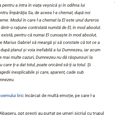
 pentru a intra în viața veșnică și în odihna lui
ru Împărăţia Sa, de aceea l-a chemat, după noi
reme.​ Modul în care l-a chemat la El este unul dureros
dintr-o raţiune controlată numită de El, în mod absolut.
 există, pentru că numai El cunoaște în mod absolut,
tele Marius Gabriel să meargă şi să constate că tot ce a
t după planul și voia inefabilă a lui Dumnezeu, iar acum
le mai multe cazuri, Dumnezeu nu dă răspunsuri la
are ţi-a dat totul, poate oricând să-ţi ia totul. Şi
gedii inexplicabile şi care, aparent, cade sub
umnezeu.
oemului liric
încărcat de multă emoție, pe care l-a
bageru, opt preoți au purtat pe umeri sicriul cu trupul