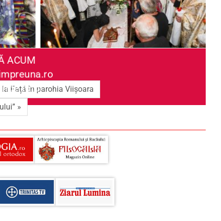
Ă ACUM
mpreuna.ro
inde totul
 la Față în parohia Viișoara
lui” »