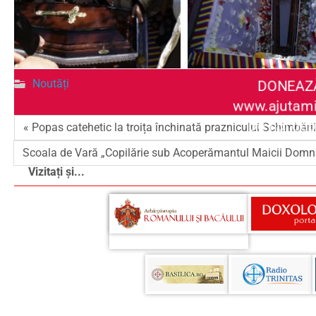
DONEAZ
Noutăți
www.ajutami
De noi dep
« Popas catehetic la troița închinată praznicului Schimbării
Scoala de Vară „Copilărie sub Acoperămantul Maicii Domnu
Vizitați și...