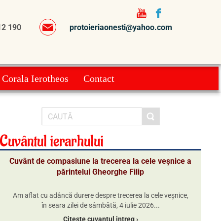
12 190
protoieriaonesti@yahoo.com
Corala Ierotheos
Contact
Cuvântul ierarhului
Cuvânt de compasiune la trecerea la cele veșnice a
părintelui Gheorghe Filip
Am aflat cu adâncă durere despre trecerea la cele veșnice,
în seara zilei de sâmbătă, 4 iulie 2026...
Citeste cuvantul intreg ›