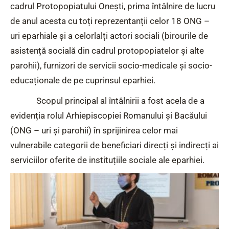
cadrul Protopopiatului Onești, prima întâlnire de lucru
de anul acesta cu toți reprezentanții celor 18 ONG –
uri eparhiale și a celorlalți actori sociali (birourile de
asistență socială din cadrul protopopiatelor și alte
parohii), furnizori de servicii socio-medicale și socio-
educaționale de pe cuprinsul eparhiei.
Scopul principal al întâlnirii a fost acela de a
evidenția rolul Arhiepiscopiei Romanului și Bacăului
(ONG – uri și parohii) în sprijinirea celor mai
vulnerabile categorii de beneficiari direcți și indirecți ai
serviciilor oferite de instituțiile sociale ale eparhiei.