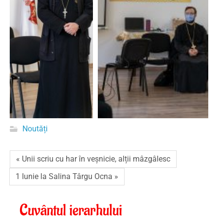
Noutăți
« Unii scriu cu har în veșnicie, alții mâzgâlesc
1 Iunie la Salina Târgu Ocna »
Cuvântul ierarhului