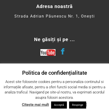
Adresa noastră
Strada Adrian Păunescu Nr. 1, Onești
Ne găsiți și pe ...
Contact
Politica de confidențialitate
protoieriaonesti@yahoo.com
Acest site foloseste cookies pentru a personaliza continutul si
informațiile afisate, pentru a oferi functii social media si pentru a
Telefon: 0234 312 190
analiza traficul. Navigand pe site-ul nostru, va exprimati acordul
asupra folosiri acestora.
Citește mai mult
]
Acceptă
Respinge
Designed by
AptDesign
.