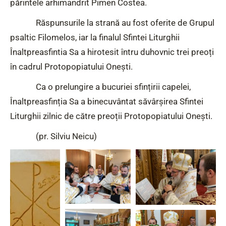
părintele arhimandrit Pimen Costea.
Răspunsurile la strană au fost oferite de Grupul
psaltic Filomelos, iar la finalul Sfintei Liturghii
Înaltpreasfintia Sa a hirotesit întru duhovnic trei preoți
în cadrul Protopopiatului Onești.
Ca o prelungire a bucuriei sfințirii capelei,
Înaltpreasfinția Sa a binecuvântat săvârșirea Sfintei
Liturghii zilnic de către preoții Protopopiatului Onești.
(pr. Silviu Neicu)