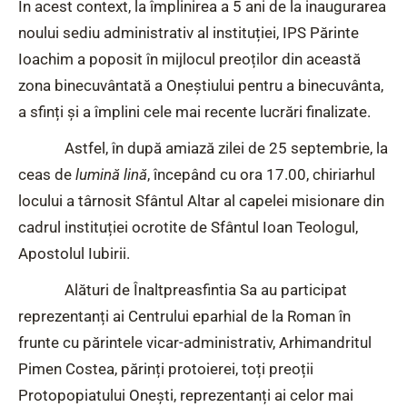
În acest context, la împlinirea a 5 ani de la inaugurarea
noului sediu administrativ al instituției, IPS Părinte
Ioachim a poposit în mijlocul preoților din această
zona binecuvântată a Oneștiului pentru a binecuvânta,
a sfinți și a împlini cele mai recente lucrări finalizate.
Astfel, în după amiază zilei de 25 septembrie, la
ceas de
lumină lină
, începând cu ora 17.00, chiriarhul
locului a târnosit Sfântul Altar al capelei misionare din
cadrul instituției ocrotite de Sfântul Ioan Teologul,
Apostolul Iubirii.
Alături de Înaltpreasfintia Sa au participat
reprezentanți ai Centrului eparhial de la Roman în
frunte cu părintele vicar-administrativ, Arhimandritul
Pimen Costea, părinți protoierei, toți preoții
Protopopiatului Onești, reprezentanți ai celor mai