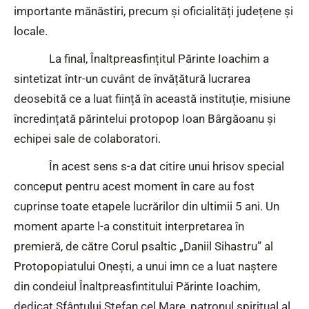
importante mănăstiri, precum și oficialități județene și
locale.
La final, Înaltpreasfințitul Părinte Ioachim a
sintetizat într-un cuvânt de învățătură lucrarea
deosebită ce a luat ființă în această instituție, misiune
încredințată părintelui protopop Ioan Bârgăoanu și
echipei sale de colaboratori.
În acest sens s-a dat citire unui hrisov special
conceput pentru acest moment în care au fost
cuprinse toate etapele lucrărilor din ultimii 5 ani. Un
moment aparte l-a constituit interpretarea în
premieră, de către Corul psaltic „Daniil Sihastru” al
Protopopiatului Onești, a unui imn ce a luat naștere
din condeiul Înaltpreasfintitului Părinte Ioachim,
dedicat Sfântului Ștefan cel Mare, patronul spiritual al